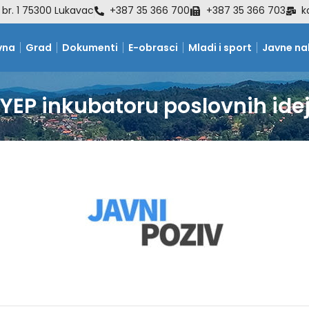
 br. 1 75300 Lukavac
+387 35 366 700
+387 35 366 703
k
vna
Grad
Dokumenti
E-obrasci
Mladi i sport
Javne n
 YEP inkubatoru poslovnih ide