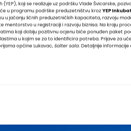
 (YEP), koji se realizuje uz podršku Vlade Švicarske, poz
ešće u programu podrške preduzetništvu kroz
YEP Inkubat
 u jačanju ličnih preduzetničkih kapaciteta, razvoju mod
te mentorstvo u registraciji i razvoju biznisa. Na kraju proc
vatima koji dobiju pozitivnu ocjenu biće ponuđen paket pod
stima u kojim se za to identificira potreba. Prijave za uč
orijama općine Lukavac,
šalter sala
. Detaljnije informacije 