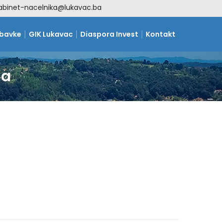
abinet-nacelnika@lukavac.ba
abavke
GIK Lukavac
Diaspora Invest
Kontakt
ja