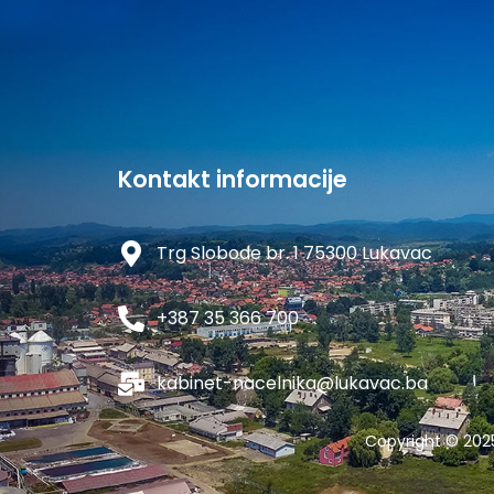
Kontakt informacije
Trg Slobode br. 1 75300 Lukavac
+387 35 366 700
kabinet-nacelnika@lukavac.ba
Copyright © 202