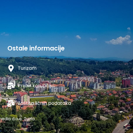
Ostale informacije
Turizam
Prijavi korupciju
Zaštita ličnih podataka
edia d.o.o. Tuzla