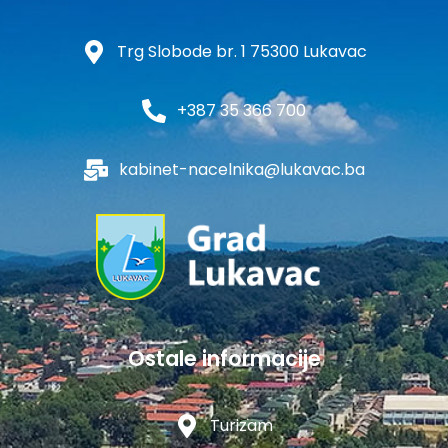
Trg Slobode br. 1 75300 Lukavac
+387 35 366 700
kabinet-nacelnika@lukavac.ba
Ostale informacije
Turizam