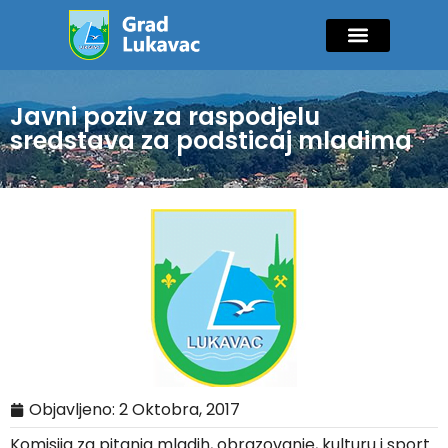
Mladi i sport
Javne nabavke
GIK Lukavac
Diaspora Invest
Javni poziv za raspodjelu
sredstava za podsticaj mladima
Objavljeno:
2 Oktobra, 2017
Komisija za pitanja mladih, obrazovanje, kulturu i sport