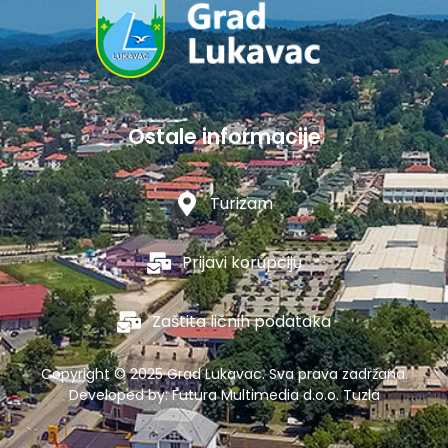
Ostale informacije
Turizam
Prijavi korupciju
Zaštita ličnih podataka
Copyright © 2025 Grad Lukavac. Sva prava zadržana.
Developed by:
Futura Multimedia d.o.o. Tuzla