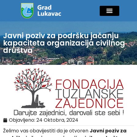
Mladi i sport
Javne nabavke
GIK Lukavac
Diaspora Invest
Javni poziv za podršku jačanju
kapaciteta organizacija civilnog
društva
Objavljeno:
24 Oktobra, 2024
Želimo vas obavijestiti da je otvoren
Javni poziv za