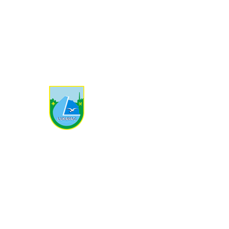
Trg Slobode br. 1 75300 Lukavac
+387 35 366 700
kabinet-nacelnika@lukavac.ba
Ostale informacije
Turizam
Prijavi korupciju