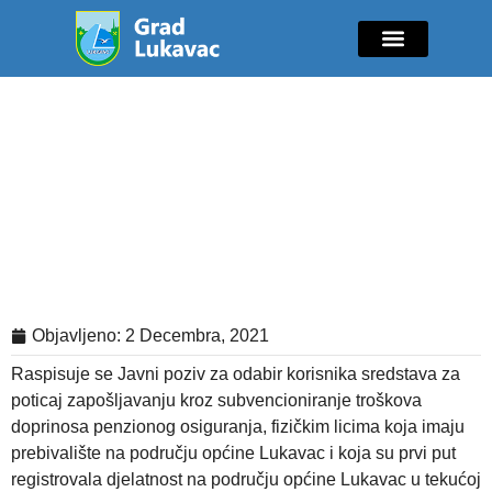
Mladi i sport
Javne nabavke
GIK Lukavac
Diaspora Invest
Javni poziv za odabir korisnika
sredstava za poticaj
zapošljavanju kroz
subvencioniranje troškova
doprinosa penzionog osiguranja
Objavljeno:
2 Decembra, 2021
Raspisuje se Javni poziv za odabir korisnika sredstava za
poticaj zapošljavanju kroz subvencioniranje troškova
doprinosa penzionog osiguranja, fizičkim licima koja imaju
prebivalište na području općine Lukavac i koja su prvi put
registrovala djelatnost na području općine Lukavac u tekućoj