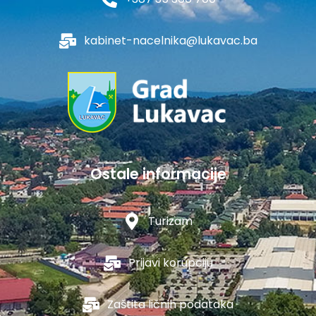
kabinet-nacelnika@lukavac.ba
Ostale informacije
Turizam
Prijavi korupciju
Zaštita ličnih podataka