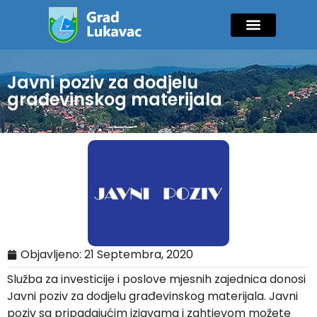
Mladi i sport
Javne nabavke
GIK Lukavac
Diaspora Invest
Javni poziv za dodjelu
građevinskog materijala
Objavljeno:
21 Septembra, 2020
Služba za investicije i poslove mjesnih zajednica donosi
Javni poziv za dodjelu građevinskog materijala. Javni
poziv sa pripadajućim izjavama i zahtjevom možete