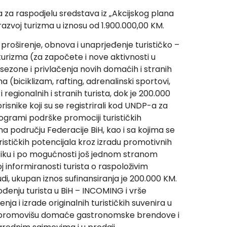
ka za raspodjelu sredstava iz „Akcijskog plana
 razvoj turizma u iznosu od 1.900.000,00 KM.
 proširenje, obnova i unaprjeđenje turističko –
 turizma (za započete i nove aktivnosti u
 sezone i privlačenja novih domaćih i stranih
(biciklizam, rafting, adrenalinski sportovi,
 regionalnih i stranih turista, dok je 200.000
isnike koji su se registrirali kod UNDP-a za
rogrami podrške promociji turističkih
 na području Federacije BiH, kao i sa kojima se
rističkih potencijala kroz izradu promotivnih
ziku i po mogućnosti još jednom stranom
oj informiranosti turista o raspoloživim
di, ukupan iznos sufinansiranja je 200.000 KM.
đenju turista u BiH – INCOMING i vrše
ja i izrade originalnih turističkih suvenira u
 koji promovišu domaće gastronomske brendove i