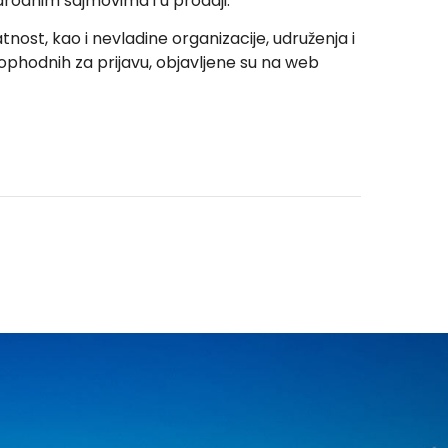
narodnim sajmovima i u prodaji.
latnost, kao i nevladine organizacije, udruženja i
eophodnih za prijavu, objavljene su na web