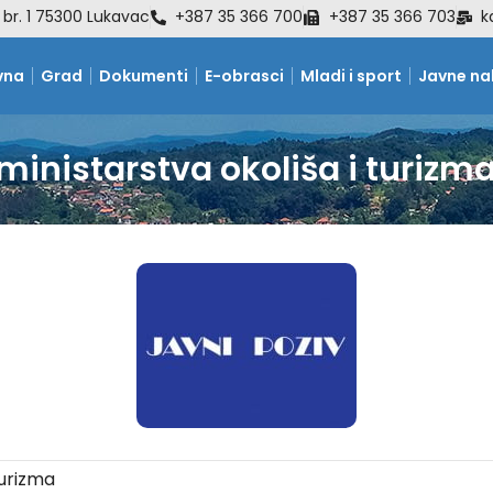
 br. 1 75300 Lukavac
+387 35 366 700
+387 35 366 703
k
vna
Grad
Dokumenti
E-obrasci
Mladi i sport
Javne n
ministarstva okoliša i turizm
turizma