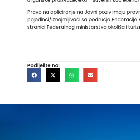
organske proizvode, eko – suveniri kao eterična 
Pravo na apliciranje na Javni poziv imaju pravna 
pojedinci/iznajmljivači sa područja Federacije
stranici Federalnog ministarstva okoliša i tur
Podijelite na: