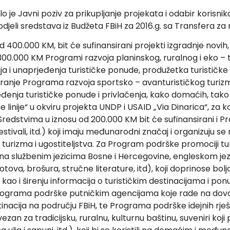
lo je Javni poziv za prikupljanje projekata i odabir korisni
odjeli sredstava iz Budžeta FBiH za 2016.g. sa Transfera za
400.000 KM, bit će sufinansirani projekti izgradnje novih,
a 300.000 KM Programi razvoja planinskog, ruralnog i eko –
ja i unaprjeđenja turističke ponude, produžetka turističke
iranje Programa razvoja sportsko – avanturističkog turizma 
jeđenja turističke ponude i privlačenja, kako domaćih, tako i
inije“ u okviru projekta UNDP i USAID „Via Dinarica“, za kor
 Sredstvima u iznosu od 200.000 KM bit će sufinansirani i P
estivali, itd.) koji imaju međunarodni značaj i organizuju se
 turizma i ugostiteljstva. Za Program podrške promociji tu
 na službenim jezicima Bosne i Hercegovine, engleskom je
otova, brošura, stručne literature, itd), koji doprinose bolj
ao i širenju informacija o turističkim destinacijama i ponu
Programa podrške putničkim agencijama koje rade na dovo
tinacija na području FBiH, te Programa podrške idejnih rješen
vezan za tradicijsku, ruralnu, kulturnu baštinu, suveniri