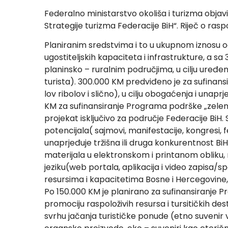
Federalno ministarstvo okoliša i turizma objavi
Strategije turizma Federacije BiH“. Riječ o rasp
Planiranim sredstvima i to u ukupnom iznosu od 
ugostiteljskih kapaciteta i infrastrukture, a s
planinsko – ruralnim područjima, u cilju uređen
turista). 300.000 KM predviđeno je za sufinans
lov ribolov i slično), u cilju obogaćenja i unapr
KM za sufinansiranje Programa podrške „zelene l
projekat isključivo za područje Federacije BiH.
potencijala( sajmovi, manifestacije, kongresi, f
unaprjeđuje tržišna ili druga konkurentnost BiH
materijala u elektronskom i printanom obliku,
jeziku(web portala, aplikacija i video zapisa/sp
resursima i kapacitetima Bosne i Hercegovine, k
Po 150.000 KM je planirano za sufinansiranje 
promociju raspoloživih resursa i tursitičkih des
svrhu jačanja turističke ponude (etno suvenir 