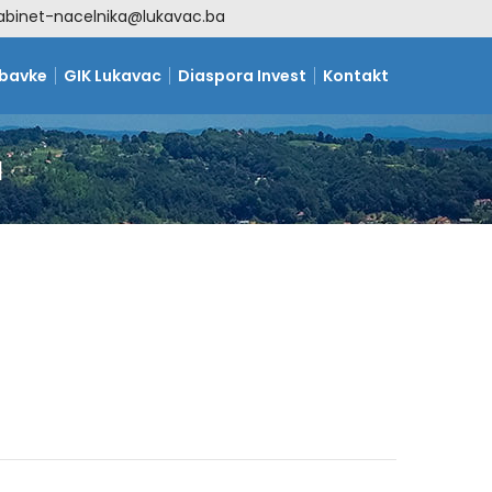
abinet-nacelnika@lukavac.ba
abavke
GIK Lukavac
Diaspora Invest
Kontakt
a