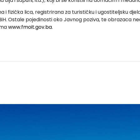
ulja i sapuni, itd.), koji bi se koristili na domaćim i među
i fizička lica, registrirana za turističku i ugostiteljsku dje
 BiH. Ostale pojedinosti oko Javnog poziva, te obrazaca n
izma
www.fmoit.gov.ba
.