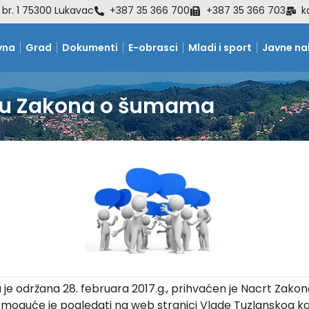
 br. 1 75300 Lukavac
+387 35 366 700
+387 35 366 703
k
vna
Grad
Dokumenti
E-obrasci
Mladi i sport
Javne n
rtu Zakona o šumama
a je održana 28. februara 2017.g., prihvaćen je Nacrt Zak
 moguće je pogledati na web stranici Vlade Tuzlanskog 