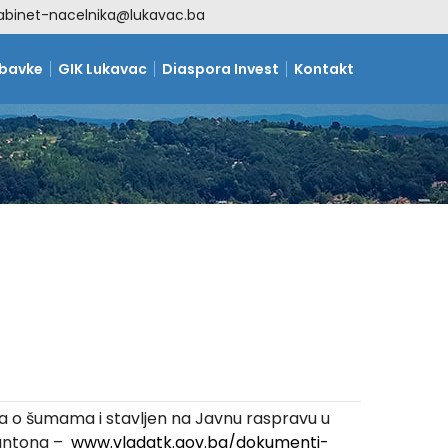
abinet-nacelnika@lukavac.ba
abavke
GIK Lukavac
Diaspora Invest
Kontakt
ona o šumama i stavljen na Javnu raspravu u
kantona –
www.vladatk.gov.ba/dokumenti-