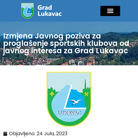
Mladi i sport
Javne nabavke
GIK Lukavac
Diaspora Invest
Izmjena Javnog poziva za
proglašenje sportskih klubova od
javnog interesa za Grad Lukavac
Objavljeno:
24 Jula, 2023