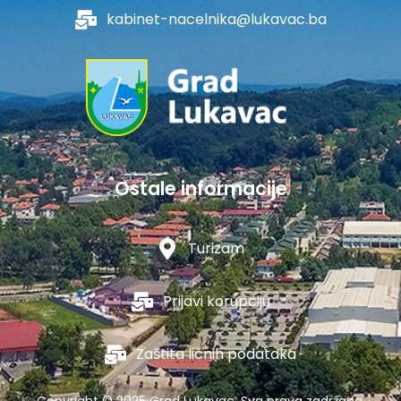
kabinet-nacelnika@lukavac.ba
Ostale informacije
Turizam
Prijavi korupciju
Zaštita ličnih podataka
Copyright © 2025 Grad Lukavac. Sva prava zadržana.