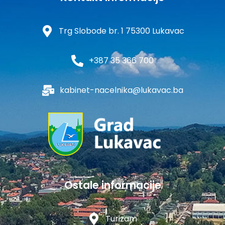
Trg Slobode br. 1 75300 Lukavac
+387 35 366 700
kabinet-nacelnika@lukavac.ba
Ostale informacije
Turizam