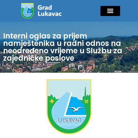
Mladi i sport
Javne nabavke
GIK Lukavac
Diaspora Invest
Interni oglas za prijem
namještenika u radni odnos na
neodređeno vrijeme u Službu za
zajedničke poslove