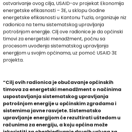
ostvarivanje ovog cilja, USAID-ov projekat Ekonomija
energetske efikasnosti – 3E, u sklopu Godine
energetske efikasnosti u Kantonu Tuzla, organizuje niz
radionica na temu sistematskog upravljanja
potrošnjom energije. Cilj ove radionice je da općinski
timovi za energetski menadžment, počnu sa
procesom uvođenja sistematskog upravljanja
energijom u svojim općinama, uz pomoć USAID 3E
projekta.
“Cilj ovih radionica je obučavanje općinskih
timova za energetski menadžment o
načinima
uspostavljanja sistematskog upravljanja
potrošnjom energije u
općinskim zgradama i
sistemima javne rasvjete. Sistematsko
upravljanje
energijom će rezultirati uštedom u
računima za energiju, a koju općina može
iskoristiti za obezbjeđivanje drugih usluga za