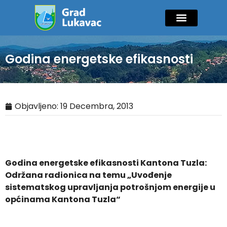
Mladi i sport
Javne nabavke
GIK Lukavac
Diaspora Invest
Godina energetske efikasnosti
Objavljeno:
19 Decembra, 2013
Godina energetske efikasnosti Kantona Tuzla:
Održana radionica na temu „Uvođenje
sistematskog upravljanja potrošnjom energije u
općinama Kantona Tuzla“