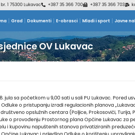
 br. 1 75300 Lukavac
+387 35 366 700
+387 35 366 703
k
vna
Grad
Dokumenti
E-obrasci
Mladi i sport
Javne n
 sjednice OV Lukavac
. jula sa početkom u 9,00 sati u sali PU Lukavac. Pored usv
 Odluke o pristupanju izradi regulacionih planova „Lukavac
društveno opslužnih centara (Poljice, Prokosovići, Turija, 
ke o provođenju Prostornog plana Općine Lukavac za per
elu i kupovinu napuštenih stanova privatiziranih preduzeća,
Općine Lukavac i prijedlog Odluke o korištenju, upravljanju 