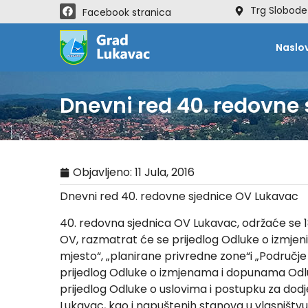
Trg Slobode
Facebook stranica
Naslo
Dnevni red 40. redovne
Objavljeno:
11 Jula, 2016
Dnevni red 40. redovne sjednice OV Lukavac
40. redovna sjednica OV Lukavac, održaće se 18
OV, razmatrat će se prijedlog Odluke o izmjeni
mjesto“, „planirane privredne zone“i „Područje 
prijedlog Odluke o izmjenama i dopunama Odlu
prijedlog Odluke o uslovima i postupku za dodj
Lukavac, kao i napuštenih stanova u vlasništvu 