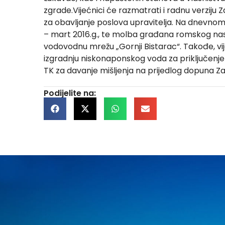
zgrade.Vijećnici će razmatrati i radnu verziju
za obavljanje poslova upravitelja. Na dnevnom re
– mart 2016.g., te molba građana romskog nas
vodovodnu mrežu „Gornji Bistarac“. Takođe, vij
izgradnju niskonaponskog voda za priključenje 
TK za davanje mišljenja na prijedlog dopuna Zak
Podijelite na: