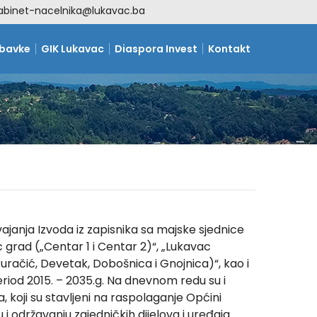
abinet-nacelnika@lukavac.ba
abavke
GIK Lukavac
Diaspora Invest
Kontakt
ajanja Izvoda iz zapisnika sa majske sjednice
 grad („Centar 1 i Centar 2)“, „Lukavac
Puračić, Devetak, Dobošnica i Gnojnica)“, kao i
iod 2015. – 2035.g. Na dnevnom redu su i
 koji su stavljeni na raspolaganje Općini
i održavanju zajedničkih dijelova i uređaja