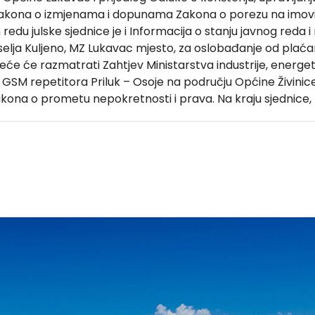
 Zakona o izmjenama i dopunama Zakona o porezu na imovinu,
du julske sjednice je i Informacija o stanju javnog reda i mi
elja Kuljeno, MZ Lukavac mjesto, za oslobađanje od plaća
eće će razmatrati Zahtjev Ministarstva industrije, energet
GSM repetitora Priluk – Osoje na području Općine Živinice i
ona o prometu nepokretnosti i prava. Na kraju sjednice, raz