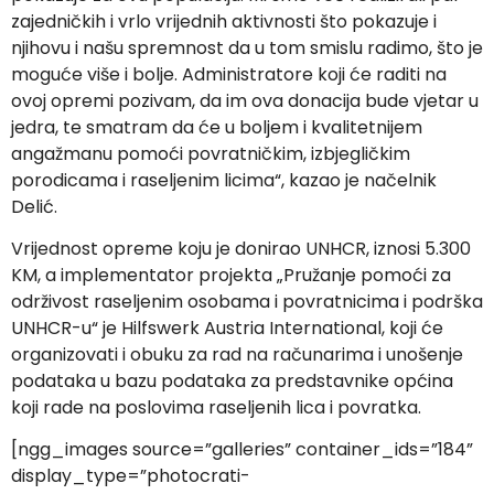
zajedničkih i vrlo vrijednih aktivnosti što pokazuje i
njihovu i našu spremnost da u tom smislu radimo, što je
moguće više i bolje. Administratore koji će raditi na
ovoj opremi pozivam, da im ova donacija bude vjetar u
jedra, te smatram da će u boljem i kvalitetnijem
angažmanu pomoći povratničkim, izbjegličkim
porodicama i raseljenim licima“, kazao je načelnik
Delić.
Vrijednost opreme koju je donirao UNHCR, iznosi 5.300
KM, a implementator projekta „Pružanje pomoći za
održivost raseljenim osobama i povratnicima i podrška
UNHCR-u“ je Hilfswerk Austria International, koji će
organizovati i obuku za rad na računarima i unošenje
podataka u bazu podataka za predstavnike općina
koji rade na poslovima raseljenih lica i povratka.
[ngg_images source=”galleries” container_ids=”184”
display_type=”photocrati-