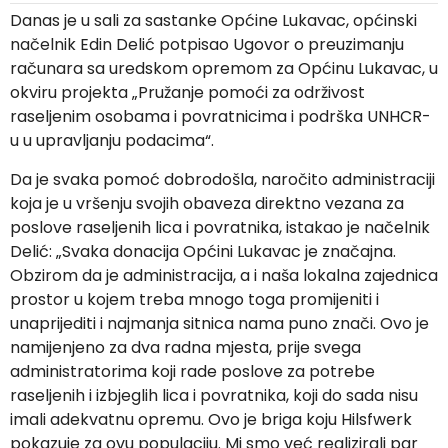
Danas je u sali za sastanke Općine Lukavac, općinski
načelnik Edin Delić potpisao Ugovor o preuzimanju
računara sa uredskom opremom za Općinu Lukavac, u
okviru projekta „Pružanje pomoći za održivost
raseljenim osobama i povratnicima i podrška UNHCR-
u u upravljanju podacima“.
Da je svaka pomoć dobrodošla, naročito administraciji
koja je u vršenju svojih obaveza direktno vezana za
poslove raseljenih lica i povratnika, istakao je načelnik
Delić: „Svaka donacija Općini Lukavac je značajna.
Obzirom da je administracija, a i naša lokalna zajednica
prostor u kojem treba mnogo toga promijeniti i
unaprijediti i najmanja sitnica nama puno znači. Ovo je
namijenjeno za dva radna mjesta, prije svega
administratorima koji rade poslove za potrebe
raseljenih i izbjeglih lica i povratnika, koji do sada nisu
imali adekvatnu opremu. Ovo je briga koju Hilsfwerk
pokazuje za ovu populaciju. Mi smo već realizirali par