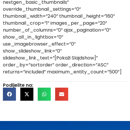
nextgen_basic_thumbnails”
override_thumbnail_settings=”0”
thumbnail_width=”240” thumbnail_height=”160”
thumbnail_crop=”1” images_per_page=”20”
number_of_columns=”0” ajax_pagination=”0”
show_all_in_lightbox=”0”
use_imagebrowser_effect=”0”
show_slideshow_link=”0”
slideshow_link_text=”[Pokaži Slajdshow]”
order_by=”sortorder” order_direction=”ASC”
returns=”included” maximum_entity_count=”500”]
Podijelite na: