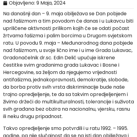
Objavljeno:
9 Maja, 2024
Na današnji dan – 9. maja obilježava se Dan pobjede
nad fašizmom a tim povodom će danas i u Lukavcu biti
upriličene aktivnosti prilikom kojih će se odati počast
žrtvama fašizma i palim borcima u Drugom svjetskom
ratu. U povodu 9. maja – Međunarodnog dana pobjede
nad fašizmom, u svoje lično ime i u ime Grada Lukavac,
Gradonačelnik dr.sc. Edin Delić upućuje iskrene
čestitke svim građanima grada Lukavac i Bosne i
Hercegovine, sa željom da njegujemo vrijednosti
antifašizma, jednakopravnosti, demokratije, slobode,
da borba protiv svih vrsta diskriminacije bude naše
trajno opredjeljenje, te da sa takvim opredjeljenjem i
živimo držeći do multikulturalnosti, tolerancije i suživota
svih građana bez obzira na nacionalnu, vjersku, rasnu
ili neku drugu pripadnost.
Takvo opredjeljenje smo potvrdili i u ratu 1992. – 1995.
godine, pa nije slučajnost da se na isti dan obilježava i