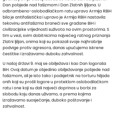
Dan pobjede nad fašizmom i Dan Zlatnih ljiljana. U
odbrambeno-oslobodilačkom ratu upravo Armija RBiH
bila je antifašistička i upravo je Armija RBiH nastavila
tekovinu antifašizma braneći sve građane BiH i
civilizacijske vrijednosti suživota na ovim prostorima. S
tim u vezi, svim dobitnicima najvećeg ratnog priznanja
Zlatni ljiljan, onima koji su pokazali svoje najhrabrije
podvige protiv agresora, danas upućujemo iskrene
čestitke i izražavamo duboku zahvalnost.
U našoj državi 9. maj se obilježava i kao Dan logoraša
BiH. Ovaj datum je objedinio obilježavanje pobjede nad
fašizmom, ali je isto tako i podsjetnik na torturu hiljada
onih koji su prošli logore u proteklom oslobodilačkom
ratu i one koji su dali najveći doprinos u borbi za
slobodu koju danas uživamo, a prema kojima
izražavamo suosjećanje, duboko poštovanje i
zahvalnost.