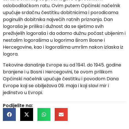
oslobodilačkom ratu. Ovim putem Općinski načelnik
upućuje srdačnu čestitku dobitnicima i porodicama
poginulih dobitnika najvećih ratnih priznanja. Dan
logoraša je prilika i dužnost da se sjetimo svih
preživjelih logoraša i da odamo dužnu počast ubijenim i
nestalim logorašima u logorima širom Bosne i
Hercegovine, kao i logorašima umrlim nakon izlaska iz
logora.
Tekovine današnje Evrope su od 1941. do 1945. godine
branjene i u Bosni i Hercegovini, te ovom prilikom
Općinski načelnik upućuje čestitku i povodom Dana
Evrope koji se obilježava 09. maja i koji slavi mir i
jedinstvo u Evropi.
Podijelite na: