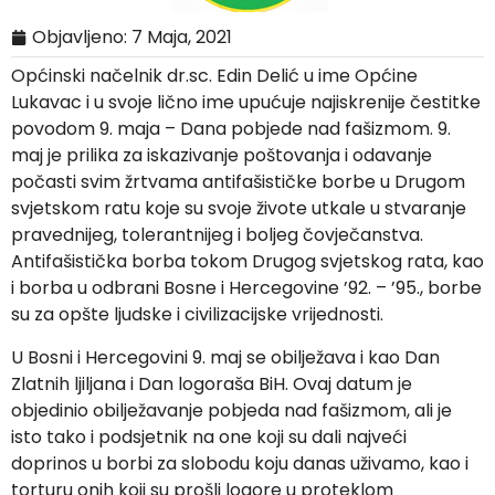
Objavljeno:
7 Maja, 2021
Općinski načelnik dr.sc. Edin Delić u ime Općine
Lukavac i u svoje lično ime upućuje najiskrenije čestitke
povodom 9. maja – Dana pobjede nad fašizmom. 9.
maj je prilika za iskazivanje poštovanja i odavanje
počasti svim žrtvama antifašističke borbe u Drugom
svjetskom ratu koje su svoje živote utkale u stvaranje
pravednijeg, tolerantnijeg i boljeg čovječanstva.
Antifašistička borba tokom Drugog svjetskog rata, kao
i borba u odbrani Bosne i Hercegovine ’92. – ’95., borbe
su za opšte ljudske i civilizacijske vrijednosti.
U Bosni i Hercegovini 9. maj se obilježava i kao Dan
Zlatnih ljiljana i Dan logoraša BiH. Ovaj datum je
objedinio obilježavanje pobjeda nad fašizmom, ali je
isto tako i podsjetnik na one koji su dali najveći
doprinos u borbi za slobodu koju danas uživamo, kao i
torturu onih koji su prošli logore u proteklom