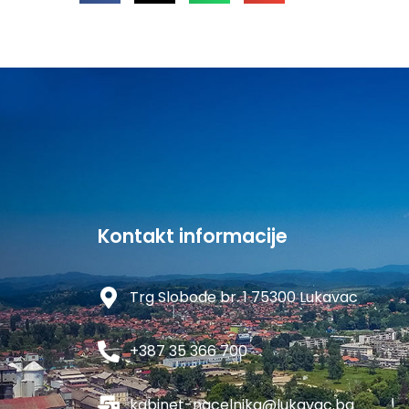
Kontakt informacije
Trg Slobode br. 1 75300 Lukavac
+387 35 366 700
kabinet-nacelnika@lukavac.ba