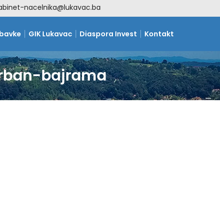
abinet-nacelnika@lukavac.ba
abavke
GIK Lukavac
Diaspora Invest
Kontakt
urban-bajrama