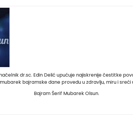
načelnik dr.sc. Edin Delić upućuje najiskrenije čestitk
a mubarek bajramske dane provedu u zdravlju, miru i sreći u 
Bajram Šerif Mubarek Olsun.