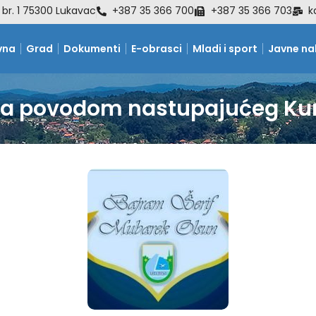
 br. 1 75300 Lukavac
+387 35 366 700
+387 35 366 703
k
vna
Grad
Dokumenti
E-obrasci
Mladi i sport
Javne n
ika povodom nastupajućeg K