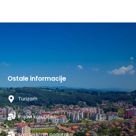
Ostale informacije
Turizam
Prijavi korupciju
Zaštita ličnih podataka