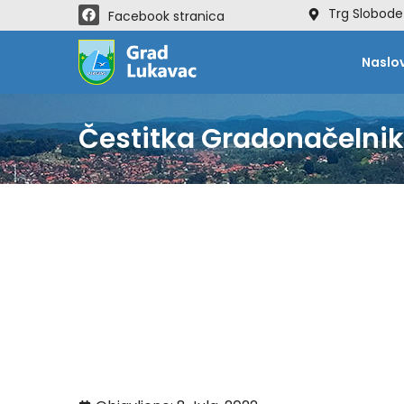
Trg Slobode
Facebook stranica
Naslo
Čestitka Gradonačeln