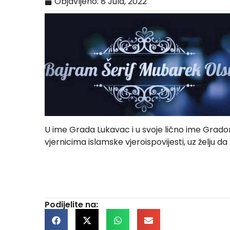
Objavljeno:
8 Jula, 2022
U ime Grada Lukavac i u svoje lično ime Grado
vjernicima islamske vjeroispovijesti, uz želju d
Podijelite na: