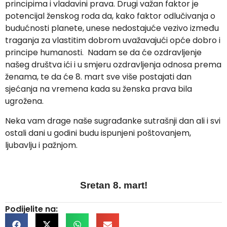
principima i vladavini prava. Drugi važan faktor je
potencijal ženskog roda da, kako faktor odlučivanja o
budućnosti planete, unese nedostajuće vezivo između
traganja za vlastitim dobrom uvažavajući opće dobro i
principe humanosti. Nadam se da će ozdravljenje
našeg društva ići i u smjeru ozdravljenja odnosa prema
ženama, te da će 8. mart sve više postajati dan
sjećanja na vremena kada su ženska prava bila
ugrožena.
Neka vam drage naše sugrađanke sutrašnji dan ali i svi
ostali dani u godini budu ispunjeni poštovanjem,
ljubavlju i pažnjom.
Sretan 8. mart!
Podijelite na: