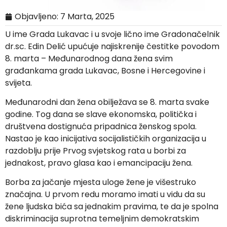
Objavljeno:
7 Marta, 2025
U ime Grada Lukavac i u svoje lično ime Gradonačelnik
dr.sc. Edin Delić upućuje najiskrenije čestitke povodom
8. marta – Međunarodnog dana žena svim
građankama grada Lukavac, Bosne i Hercegovine i
svijeta.
Međunarodni dan žena obilježava se 8. marta svake
godine. Tog dana se slave ekonomska, politička i
društvena dostignuća pripadnica ženskog spola.
Nastao je kao inicijativa socijalističkih organizacija u
razdoblju prije Prvog svjetskog rata u borbi za
jednakost, pravo glasa kao i emancipaciju žena.
Borba za jačanje mjesta uloge žene je višestruko
značajna. U prvom redu moramo imati u vidu da su
žene ljudska bića sa jednakim pravima, te da je spolna
diskriminacija suprotna temeljnim demokratskim