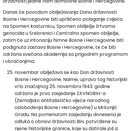
državnosti jedine nam domovine Bosne i Hercegovine.
Danas će povodom obilježavanja Dana državnosti
Bosne i Hercegovine biti upriličeno polaganje cvijeća
na Spomen kosturnicu, Spomen obilježje žrtvama
genocida u Srebrenici i Centralno spomen obilježje,
zatim će uz intonaciju himne Bosne i Hercegovine biti
podignuta zastava Bosne i Hercegovine, te će biti
održana svečana akademija sa prigodnim programom
i obraćanjima.
novembar obilježava se kao Dan državnosti
Bosne i Hercegovine. Naime, upravo tog historijski
vrlo značajnog 25. novembra 1943. godine
održano je prvo zasjedanje ZAVNOBIH-a
(Zemaljsko antifašističko vijeće narodnog
oslobođenja Bosne i Hercegovine) u Mrkonjić
Gradu. Na pomenutom zasjedanju donesena je
odluka o obnovi državnosti BiH, potvrđene su
njene historijske granice, koje su datirale još iz