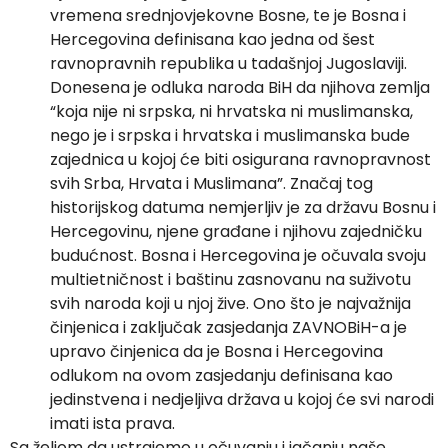
vremena srednjovjekovne Bosne, te je Bosna i
Hercegovina definisana kao jedna od šest
ravnopravnih republika u tadašnjoj Jugoslaviji.
Donesena je odluka naroda BiH da njihova zemlja
“koja nije ni srpska, ni hrvatska ni muslimanska,
nego je i srpska i hrvatska i muslimanska bude
zajednica u kojoj će biti osigurana ravnopravnost
svih Srba, Hrvata i Muslimana”. Značaj tog
historijskog datuma nemjerljiv je za državu Bosnu i
Hercegovinu, njene građane i njihovu zajedničku
budućnost. Bosna i Hercegovina je očuvala svoju
multietničnost i baštinu zasnovanu na suživotu
svih naroda koji u njoj žive. Ono što je najvažnija
činjenica i zaključak zasjedanja ZAVNOBiH-a je
upravo činjenica da je Bosna i Hercegovina
odlukom na ovom zasjedanju definisana kao
jedinstvena i nedjeljiva država u kojoj će svi narodi
imati ista prava.
Sa željom da ustrajemo u očuvanju i jačanju naše