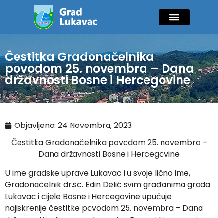
Mladi i sport
Javne nabavke
GIK Lukavac
Diaspora Invest
Čestitka Gradonačelnika
povodom 25. novembra – Dana
državnosti Bosne i Hercegovine
Objavljeno:
24 Novembra, 2023
Čestitka Gradonačelnika povodom 25. novembra –
Dana državnosti Bosne i Hercegovine
U ime gradske uprave Lukavac i u svoje lično ime,
Gradonačelnik dr.sc. Edin Delić svim građanima grada
Lukavac i cijele Bosne i Hercegovine upućuje
najiskrenije čestitke povodom 25. novembra – Dana