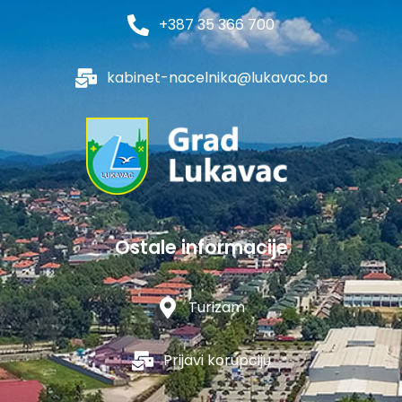
+387 35 366 700
kabinet-nacelnika@lukavac.ba
Ostale informacije
Turizam
Prijavi korupciju