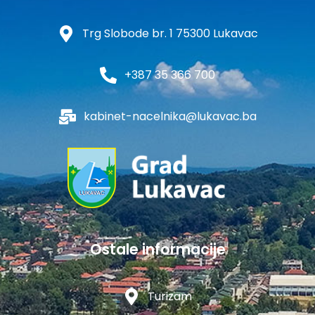
Trg Slobode br. 1 75300 Lukavac
+387 35 366 700
kabinet-nacelnika@lukavac.ba
Ostale informacije
Turizam