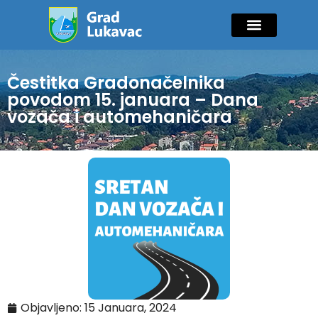
Mladi i sport
Javne nabavke
GIK Lukavac
Diaspora Invest
Čestitka Gradonačelnika
povodom 15. januara – Dana
vozača i automehaničara
Objavljeno:
15 Januara, 2024