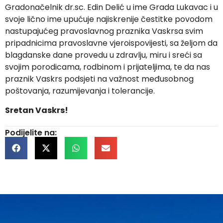
Gradonačelnik dr.sc. Edin Delić u ime Grada Lukavac i u
svoje lično ime upućuje najiskrenije čestitke povodom
nastupajućeg pravoslavnog praznika Vaskrsa svim
pripadnicima pravoslavne vjeroispovijesti, sa željom da
blagdanske dane provedu u zdravlju, miru i sreći sa
svojim porodicama, rodbinom i prijateljima, te da nas
praznik Vaskrs podsjeti na važnost međusobnog
poštovanja, razumijevanja i tolerancije.
Sretan Vaskrs!
Podijelite na: