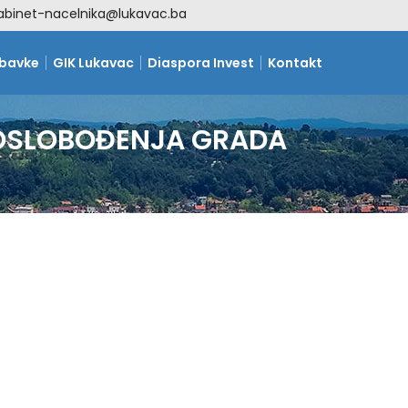
abinet-nacelnika@lukavac.ba
abavke
GIK Lukavac
Diaspora Invest
Kontakt
 OSLOBOĐENJA GRADA