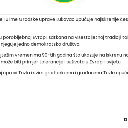
ime i u ime Gradske uprave Lukavac upućuje najiskrenije 
orobljebnoj Evropi, satkana na višestoljetnoj tradiciji toler
je njeguje jedno demokratsko društvo.
ti u najtežim vremenima 90-tih godina što ukazuje na iskren
ože biti primjer tolerancije i suživota u Evropi i svijetu.
koj upravi Tuzla i svim građankama i građanima Tuzle upu
 Edin De