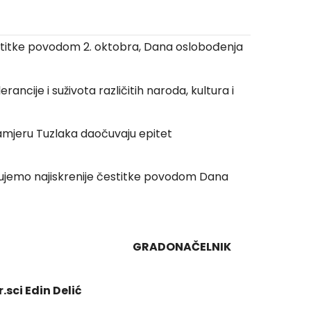
čestitke povodom 2. oktobra, Dana oslobođenja
ancije i suživota različitih naroda, kultura i
u namjeru Tuzlaka daočuvaju epitet
ćujemo najiskrenije čestitke povodom Dana
GRADONAČELNIK
lić