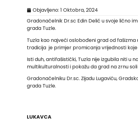
Objavljeno:
1 Oktobra, 2024
Gradonačelnik Dr.sc Edin Delić u svoje lično 
grada Tuzle.
Tuzla kao najveći oslobođeni grad od fašizma u p
tradicija je primjer promicanja vrijednosti ko
Isti duh, antifašistički, Tuzla nije izgubila ni
multikulturalnosti i pokažu da grad na zrnu soli m
Gradonačelniku Dr.sc. Zijadu Lugaviću, Grads
grada Tuzle.
LUKAVCA
Dr.sci