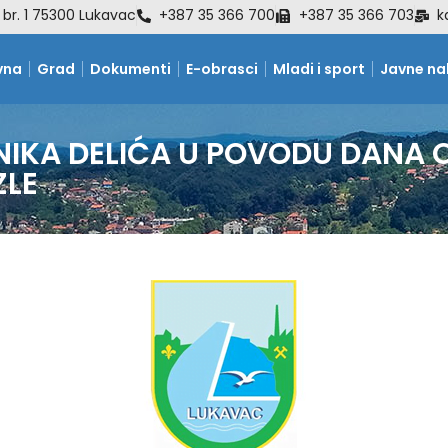
 br. 1 75300 Lukavac
+387 35 366 700
+387 35 366 703
k
vna
Grad
Dokumenti
E-obrasci
Mladi i sport
Javne n
NIKA DELIĆA U POVODU DANA
ZLE