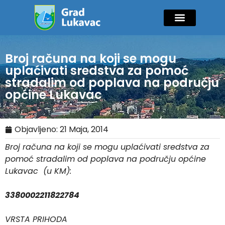
Mladi i sport
Javne nabavke
GIK Lukavac
Diaspora Invest
Broj računa na koji se mogu
uplaćivati sredstva za pomoć
stradalim od poplava na području
općine Lukavac
Objavljeno:
21 Maja, 2014
Broj računa na koji se mogu uplaćivati sredstva za
pomoć stradalim od poplava na području općine
Lukavac (u KM):
3380002211822784
VRSTA PRIHODA