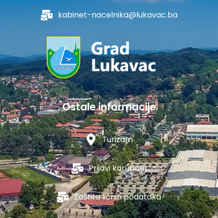
kabinet-nacelnika@lukavac.ba
Ostale informacije
Turizam
Prijavi korupciju
Zaštita ličnih podataka