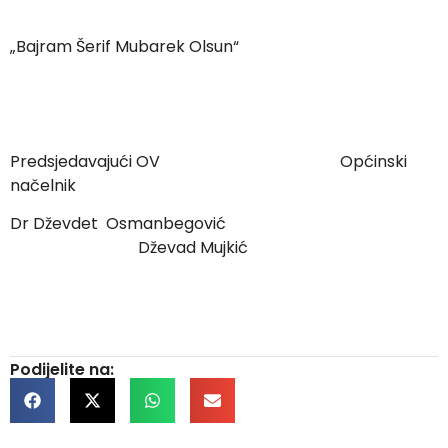
„Bajram Šerif Mubarek Olsun“
Predsjedavajući OV Općinski
načelnik
Dr Dževdet Osmanbegović
Dževad Mujkić
Podijelite na: