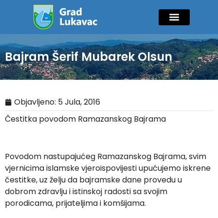
Mladi i sport
Javne nabavke
GIK Lukavac
Diaspora Invest
Bajram Šerif Mubarek Olsun
Objavljeno:
5 Jula, 2016
Čestitka povodom Ramazanskog Bajrama
Povodom nastupajućeg Ramazanskog Bajrama, svim
vjernicima islamske vjeroispovijesti upućujemo iskrene
čestitke, uz želju da bajramske dane provedu u
dobrom zdravlju i istinskoj radosti sa svojim
porodicama, prijateljima i komšijama.