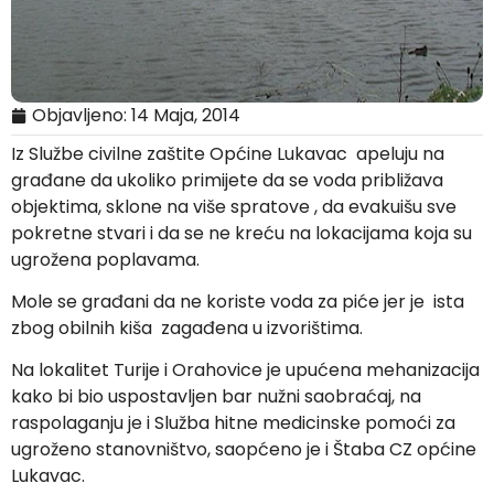
Objavljeno:
14 Maja, 2014
Iz Službe civilne zaštite Općine Lukavac apeluju na
građane da ukoliko primijete da se voda približava
objektima, sklone na više spratove , da evakuišu sve
pokretne stvari i da se ne kreću na lokacijama koja su
ugrožena poplavama.
Mole se građani da ne koriste voda za piće jer je ista
zbog obilnih kiša zagađena u izvorištima.
Na lokalitet Turije i Orahovice je upućena mehanizacija
kako bi bio uspostavljen bar nužni saobraćaj, na
raspolaganju je i Služba hitne medicinske pomoći za
ugroženo stanovništvo, saopćeno je i Štaba CZ općine
Lukavac.