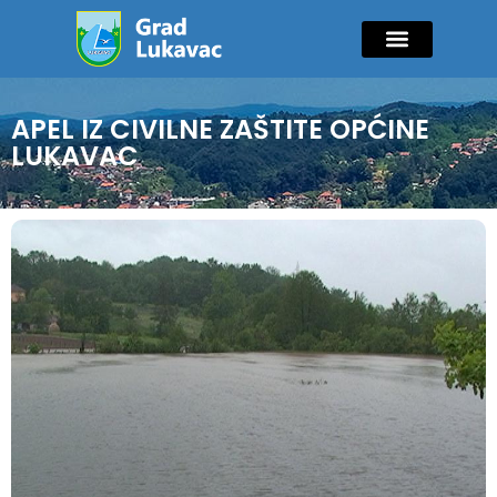
Mladi i sport
Javne nabavke
GIK Lukavac
Diaspora Invest
APEL IZ CIVILNE ZAŠTITE OPĆINE
LUKAVAC