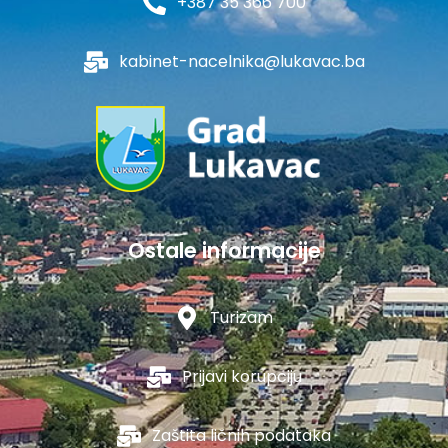
+387 35 366 700
kabinet-nacelnika@lukavac.ba
Ostale informacije
Turizam
Prijavi korupciju
Zaštita ličnih podataka