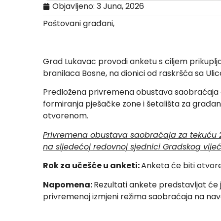
Objavljeno:
3 Juna, 2026
Poštovani građani,
Grad Lukavac provodi anketu s ciljem prikuplj
branilaca Bosne, na dionici od raskršća sa Ul
Predložena privremena obustava saobraćaja o
formiranja pješačke zone i šetališta za građane
otvorenom.
Privremena obustava saobraćaja za tekuću 2
na sljedećoj redovnoj sjednici Gradskog vijeć
Rok za učešće u anketi:
Anketa će biti otvo
Napomena:
Rezultati ankete predstavljat će 
privremenoj izmjeni režima saobraćaja na nave