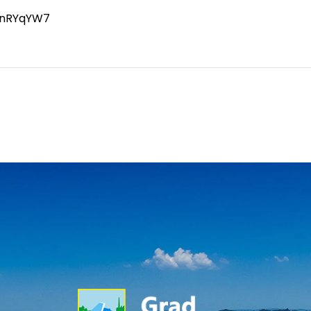
EcnRYqYW7