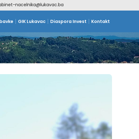
abinet-nacelnika@lukavac.ba
abavke
GIK Lukavac
Diaspora Invest
Kontakt