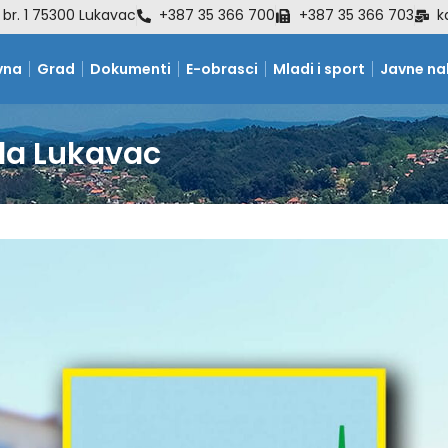
 br. 1 75300 Lukavac
+387 35 366 700
+387 35 366 703
k
vna
Grad
Dokumenti
E-obrasci
Mladi i sport
Javne n
da Lukavac