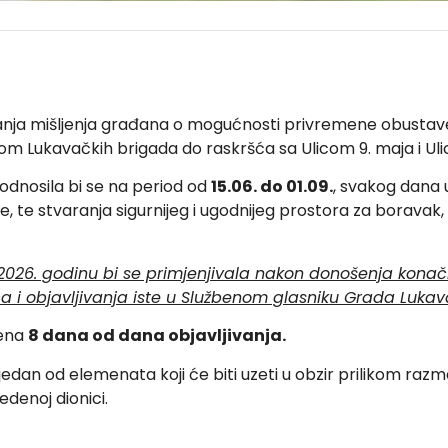
anja mišljenja građana o mogućnosti privremene obustave 
icom Lukavačkih brigada do raskršća sa Ulicom 9. maja i U
dnosila bi se na period od
15.06. do 01.09.
, svakog dana
, te stvaranja sigurnijeg i ugodnijeg prostora za boravak, 
026. godinu bi se primjenjivala nakon donošenja kona
a i objavljivanja iste u Službenom glasniku Grada Lukav
rena
8 dana od dana objavljivanja.
jedan od elemenata koji će biti uzeti u obzir prilikom raz
denoj dionici.