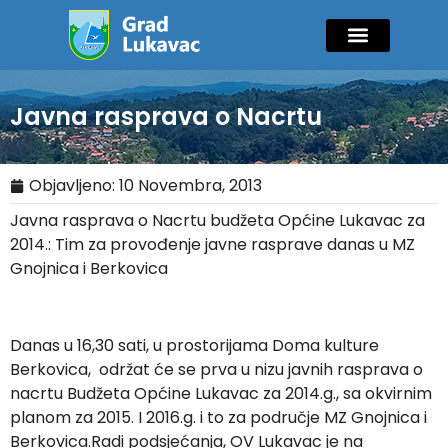
Mladi i sport
Javne nabavke
GIK Lukavac
Diaspora Invest
Javna rasprava o Nacrtu
Objavljeno:
10 Novembra, 2013
Javna rasprava o Nacrtu budžeta Općine Lukavac za
2014.: Tim za provođenje javne rasprave danas u MZ
Gnojnica i Berkovica
Danas u 16,30 sati, u prostorijama Doma kulture
Berkovica, održat će se prva u nizu javnih rasprava o
nacrtu Budžeta Općine Lukavac za 2014.g., sa okvirnim
planom za 2015. I 2016.g. i to za područje MZ Gnojnica i
Berkovica.Radi podsjećanja, OV Lukavac je na