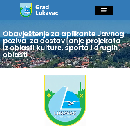
Mladi i sport
Javne nabavke
GIK Lukavac
Diaspora Invest
Obavještenje za aplikante Javnog
poziva za dostavljanje projekata
iz oblasti kulture, sporta i drugih
oblasti